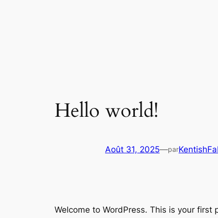
Aller
au
contenu
Hello world!
Août 31, 2025
—
KentishFa
par
Welcome to WordPress. This is your first po